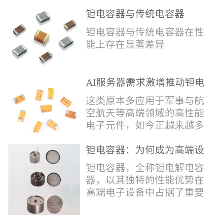
钽电容器与传统电容器
钽电容器与传统电容器在性
能上存在显著差异
AI服务器需求激增推动钽电
容涨价潮，行业供需紧张加
这类原本多应用于军事与航
剧
空航天等高端领域的高性能
电子元件，如今正越来越多
地被引入消费类电子产品
中，进一步加剧了市场的供
钽电容器：为何成为高端设
需紧张局面。
备首选的储能元件
钽电容器，全称钽电解电容
器，以其独特的性能优势在
高端电子设备中占据了重要
地位，成为众多高端设备的
首选储能元件。